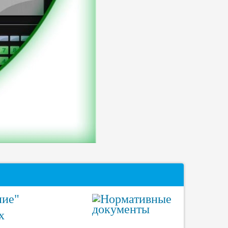
ние"
х