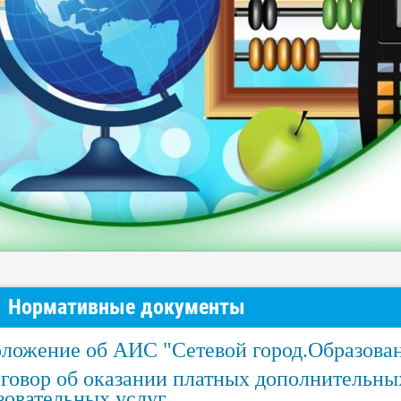
Нормативные документы
ложение об АИС "Сетевой город.Образова
говор об оказании платных дополнительны
зовательных услуг