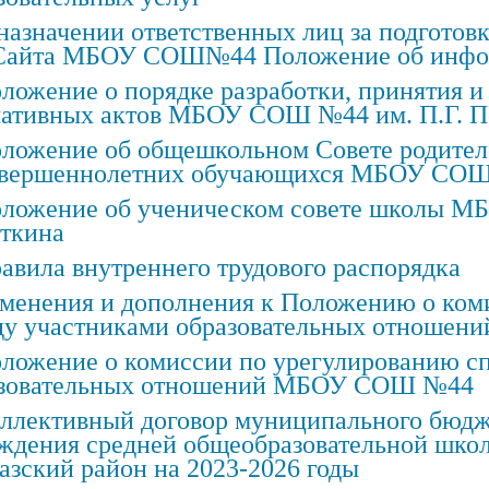
назначении ответственных лиц за подготов
Сайта МБОУ СОШ№44 Положение об инфо
ложение о порядке разработки, принятия 
ативных актов МБОУ СОШ №44 им. П.Г. П
ложение об общешкольном Совете родителе
вершеннолетних обучающихся МБОУ СОШ №
ложение об ученическом совете школы М
ткина
авила внутреннего трудового распорядка
менения и дополнения к Положению о ком
у участниками образовательных отноше
ложение о комиссии по урегулированию с
азовательных отношений МБОУ СОШ №44
ллективный договор муниципального бюдж
ждения средней общеобразовательной шко
азский район на 2023-2026 годы