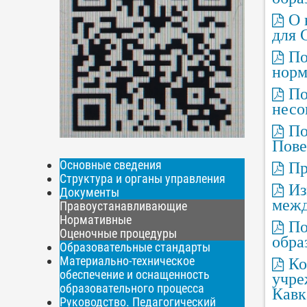
О 
для 
По
норм
По
несо
По
Пове
Основные сведения
Пр
Структура и органы управления
Из
Документы
межд
Правоустанавливающие
Нормативные
По
Оценочные процедуры
обр
Образовательные стандарты
Материально-техническое
Ко
обеспечение и оснащенность
учре
образовательного процесса
Кавк
Руководство. Педагогический