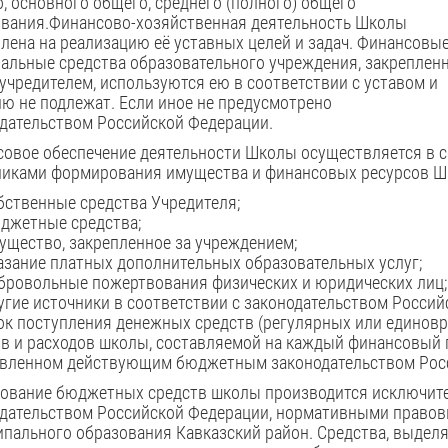
, основного общего, среднего (полного) общего
вания.Финансово-хозяйственная деятельность Школы
лена на реализацию её устав­ных целей и задач. Финансовые
альные средства образовательного учреждения, закреплен
 учредителем, используются ею в соответствии с уставом и
ю не подлежат. Если иное не предусмотрено
дательством Российской Федерации.
овое обеспечение деятельности Школы осуществляется в с
никами формирования имущества и финансовых ресурсов Ш
бственные средства Учредителя;
джетные средства;
ущество, закрепленное за учреждением;
азание платных дополнительных образовательных услуг;
бровольные пожертвования физических и юридических лиц;
угие источники в соответствии с законодательством Россий
к поступления денежных средств (регулярных или единовр
в и расходов школы, составляемой на каждый финансовый г
овленном действующим бюджетным законодательством Рос
ование бюджетных средств школы производится исключител
дательством Российской Федерации, нормативными правов
пального образования Кавказский район. Средства, выдел