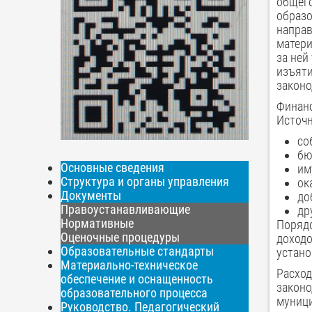
общего
образо
направ
матери
за ней
изъяти
законо
Финанс
Источ
со
бю
Основные сведения
им
Структура и органы управления
ок
Документы
до
Правоустанавливающие
др
Нормативные
Порядо
Оценочные процедуры
доходо
Образовательные стандарты
устан
Материально-техническое
Расход
обеспечение и оснащенность
законо
образовательного процесса
муници
Руководство. Педагогический