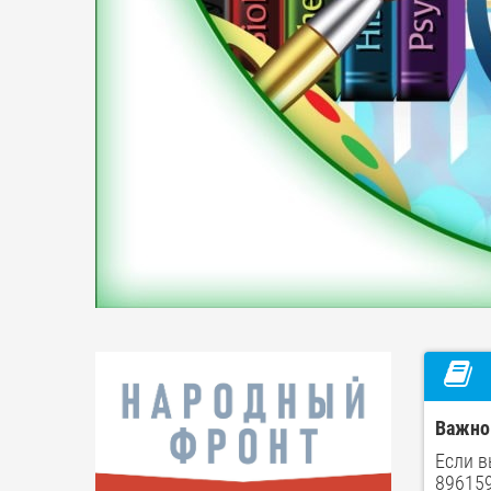
Важно
Если в
896159