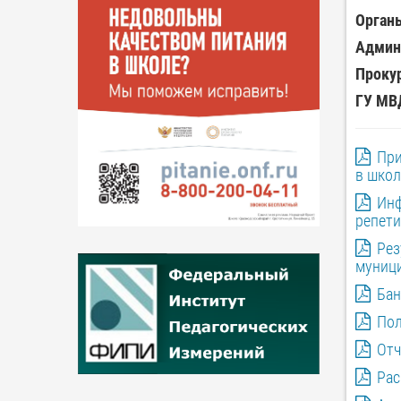
Орган
Админи
Прокур
ГУ МВД
При
в школ
Инф
репет
Рез
муници
Бан
Пол
Отч
Рас