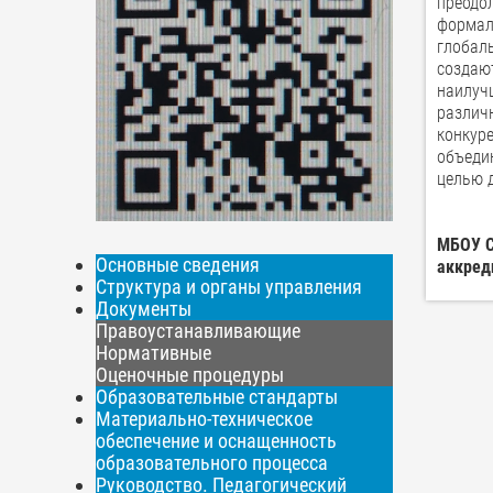
преодо
формал
глобал
создаю
наилуч
различ
конкур
объеди
целью д
МБОУ С
Основные сведения
аккред
Структура и органы управления
Документы
Правоустанавливающие
Нормативные
Оценочные процедуры
Образовательные стандарты
Материально-техническое
обеспечение и оснащенность
образовательного процесса
Руководство. Педагогический