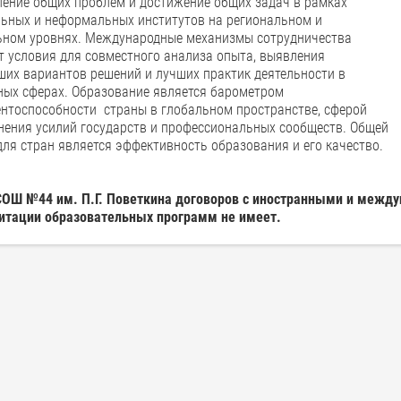
ление общих проблем и достижение общих задач в рамках
ьных и неформальных институтов на региональном и
ьном уровнях. Международные механизмы сотрудничества
т условия для совместного анализа опыта, выявления
ших вариантов решений и лучших практик деятельности в
ных сферах. Образование является барометром
ентоспособности страны в глобальном пространстве, сферой
нения усилий государств и профессиональных сообществ. Общей
ля стран является эффективность образования и его качество.
ОШ №44 им. П.Г. Поветкина договоров с иностранными и межд
итации образовательных программ не имеет.