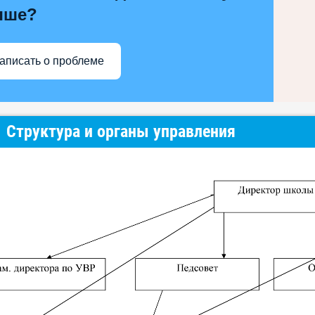
чше?
аписать о проблеме
Структура и органы управления