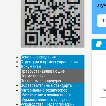
лу
Н
Основные сведения
Структура и органы управления
Документы
Правоустанавливающие
Нормативные
Оценочные процедуры
Образовательные стандарты
Материально-техническое
обеспечение и оснащенность
образовательного процесса
Руководство. Педагогический