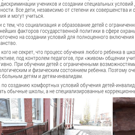
дискриминации учеников и создании специальных условий
ности. Все дети, независимо от степени их совершенства и
ия и могут учиться.
и с тем, что социализация и образование детей с огранич
нейших факторов государственной политики в сфере охран
оточено на создании условий для полноценного включения 
анство.
 кого не секрет, что процесс обучения любого ребенка в ш
ективе, под контролем педагогов, при «живом» общении учит
ивно. При обучении детей с ограниченными возможностями
ологическим и физическим состоянием ребенка. Поэтому о
к больным детям и детям-инвалидам.
 по созданию комфортных условий обучения детей-инвалидо
ть обычные школы, а не специализированные коррекционн