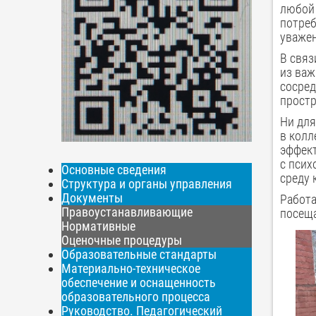
любой 
потреб
уважен
В связ
из важ
сосред
простр
Ни для
в колл
эффект
с псих
Основные сведения
среду 
Структура и органы управления
Документы
Работа
Правоустанавливающие
посеща
Нормативные
Оценочные процедуры
Образовательные стандарты
Материально-техническое
обеспечение и оснащенность
образовательного процесса
Руководство. Педагогический