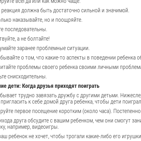
ируйте всегда или как можно чаще.
 реакция должна быть достаточно сильной и значимой.
олько наказывайте, но и поощряйте.
те последовательны.
твуйте, а не болтайте!
умайте заранее проблемные ситуации.
абывайте о том, что какие-то аспекты в поведении ребенка 
читайте проблемы своего ребенка своими личными проблем
ьте снисходительны.
е дети: Когда друзья приходят поиграть
бывает трудно завязать дружбу с другими детьми. Нижесле
 пригласить к себе домой друга ребенка, чтобы дети поиграл
руйте первое посещение коротким (около часа). Постепенн
ихода друга обсудите с вашим ребенком, чем они смогут зан
ку, например, видеоигры.
ваш ребенок не хочет, чтобы трогали какие-либо его игрушки