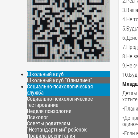
2.Реаг
3.Ваша
4.Не т
5.Будь
6.Дейс
7.Прод
8.Не з
9.Не с
Школьный клуб
10.Буд
Школьный клуб "Олимпиец"
Младши
Социально-психологическая
служба
Детям 
Социально-психологическое
хотите
тестирование
•Плани
Неделя психологии
Психолог
•До пр
Советы родителям
одиноч
"Нестандартный" ребенок
•Если 
Правила воспитания