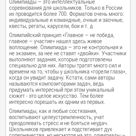
Олимпиады — это интеллектуальные
соревнования для школьников. Только в России
их проводится более 700. Форматов очень много:
индивидуальные и командные, очные и заочные,
квесты, регаты, карусели, бои и т. д
Олимпийский принцип «Главное — не победа,
главное — участие» нашел здесь живое
воплощение. Олимпиада — это не контрольная и
не экзамен, за нее не ставят «двойки». Участники
выполняют задания, которые подготовлены
специально для них. Авторы тратят много сил и
времени на то, чтобы у школьника «горели глаза»,
когда он увидит задачу. Кстати, сами авторы
называются композиторами задач, ведь
придумать интересный при этом уникальный
сюжет - это целое искусство. Тем более
интересно порешать их одним из первых.
Олимпиады, как и любые состязания,
воспитывают целеустремленность, учат
преодолевать стресс и не бояться неудач.
Школьников привлекает и подстегивает дух
соперничества, но несмотря на это, олимпиады —