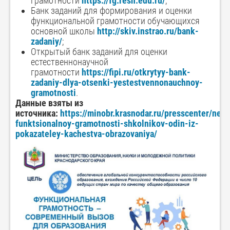
грамотности
https://fg.resh.edu.ru/
;
Банк заданий для формирования и оценки
функциональной грамотности обучающихся
основной школы
http://skiv.instrao.ru/bank-
zadaniy/
;
Открытый банк заданий для оценки
естественнонаучной
грамотности
https://fipi.ru/otkrytyy-bank-
zadaniy-dlya-otsenki-yestestvennonauchnoy-
gramotnosti
.
Данные взяты из
источника:
https://minobr.krasnodar.ru/presscenter/new
funktsionalnoy-gramotnosti-shkolnikov-odin-iz-
pokazateley-kachestva-obrazovaniya/