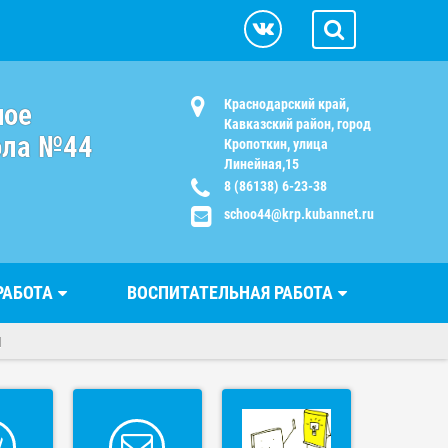
Краснодарский край,
ное
Кавказский район, город
ола №44
Кропоткин, улица
Линейная,15
8 (86138) 6-23-38
schoo44@krp.kubannet.ru
РАБОТА
ВОСПИТАТЕЛЬНАЯ РАБОТА
и