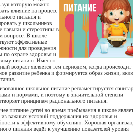
ьзуя которую можно
вать влияние на процесс
льного питания и
ровать у школьников
е навыки и стереотипы в
м вопросе. В школе
твуют эффективные
жности для проведения
ы по охране здоровья и
вому питанию. Именно
ный возраст является тем периодом, когда происходит
ное развитие ребенка и формируется образ жизни, вкл
итания.
изованное школьное питание регламентируется санит
лами и нормами, и поэтому в значительной степени
етворяет принципам рационального питания.
чее питание детей во время пребывания в школе являе
 из важных условий поддержания их здоровья и
бности к эффективному обучению. Хорошая организац
ного питания ведёт к улучшению показателей уровня