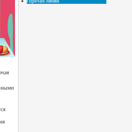
Горячая линия
ючая
арными
тся
ия