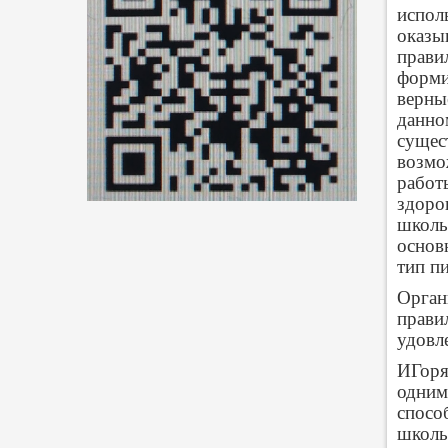
испол
оказы
прави
форми
верны
данно
сущес
возмо
работ
здоро
школь
основ
тип п
Орган
прави
удовл
ИГоря
одним
спосо
школь